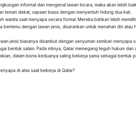
ngkungan informal dan mengenal lawan bicara, maka akan lebih baik bi
dan teman dekat, sapaan biasa dengan menyentuh hidung dua kali.
leh wanita saat menyapa secara formal. Mereka bahkan lebih memil
ka bertemu dengan lawan jenis, disarankan untuk menahan diri atau
wan jenis biasanya disambut dengan senyuman sembari menyapa se
i bentuk salam. Pada intinya, Qatar memegang teguh hukum dan adat
ikian, dalam bisnis keduanya saling bekerja sama sebagai bentuk pr
enyapa di atas saat bekerja di Qatar?